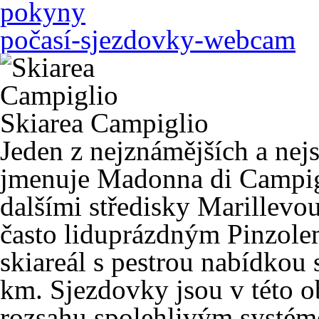
pokyny
počasí-sjezdovky-webcam
Skiarea Campiglio
Jeden z nejznámějších a nejs
jmenuje
Madonna di Campig
dalšími středisky
Marillevo
často liduprázdným
Pinzol
skiareál s pestrou nabídkou
km. Sjezdovky jsou v této o
rozsahu spolehlivým systé